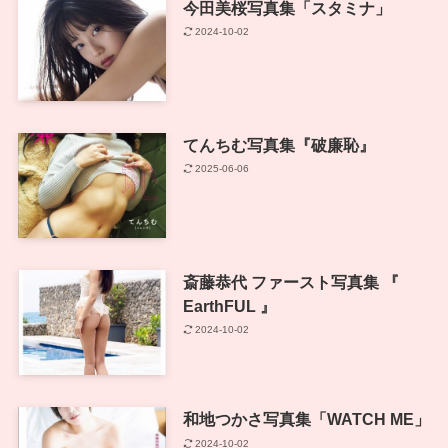
今田美桜写真集「スタミナ」
2024-10-02
てんちむ写真集『破廉恥』
2025-06-06
斎藤恭代 ファースト写真集 『
EarthFUL 』
2024-10-02
和地つかさ写真集「WATCH ME」
2024-10-02