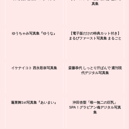
真集
ゆうちゃみ写真集『ゆうな』
【電子版だけの特典カット付き】
まるぴファースト写真集 まるごと
イケナイコト 西永彩奈写真集
斎藤恭代 しっとり汗ばんで 週刊現
代デジタル写真集
蓬莱舞1st写真集『あいまい』
沖田杏梨「唯一無二の巨乳」
SPA！グラビアン魂デジタル写真
集