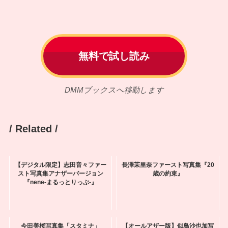
無料で試し読み
DMMブックスへ移動します
/ Related /
【デジタル限定】志田音々ファー
長澤茉里奈ファースト写真集『20
スト写真集アナザーバージョン
歳の約束』
『nene-まるっとりっぷ-』
今田美桜写真集「スタミナ」
【オールアザー版】似鳥沙也加写