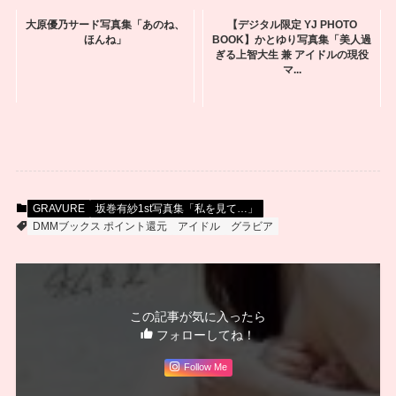
大原優乃サード写真集「あのね、
【デジタル限定 YJ PHOTO
ほんね」
BOOK】かとゆり写真集「美人過
ぎる上智大生 兼 アイドルの現役
マ...
GRAVURE
坂巻有紗1st写真集「私を見て…」
DMMブックス ポイント還元
アイドル
グラビア
この記事が気に入ったら
フォローしてね！
Follow Me