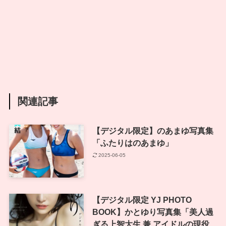
関連記事
【デジタル限定】のあまゆ写真集
「ふたりはのあまゆ」
2025-06-05
【デジタル限定 YJ PHOTO
BOOK】かとゆり写真集「美人過
ぎる上智大生 兼 アイドルの現役