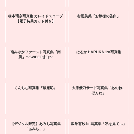
橋本環奈写真集 カレイドスコープ
村雨芙美「お嬢様の告白」
【電子特典カット付き】
南みゆかファースト写真集『南
はるか HARUKA 1st写真集
風』〜SWEET甘口〜
てんちむ写真集『破廉恥』
大原優乃サード写真集「あのね、
ほんね」
【デジタル限定】あみち写真集
坂巻有紗1st写真集「私を見て…」
「あみち。」