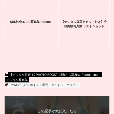
似鳥沙也加 1st写真集 Ribbon
【デジタル版限定カット付き】今
田美桜写真集 ラストショット
【デジタル限定 YJ PHOTO BOOK】川道さら写真集「borderline」
デジタル写真集
DMMブックス ポイント還元
アイドル
グラビア
この記事が気に入ったら